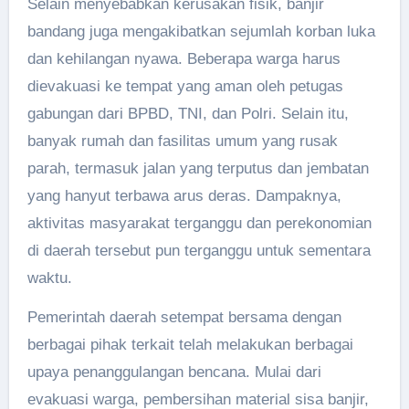
Selain menyebabkan kerusakan fisik, banjir
bandang juga mengakibatkan sejumlah korban luka
dan kehilangan nyawa. Beberapa warga harus
dievakuasi ke tempat yang aman oleh petugas
gabungan dari BPBD, TNI, dan Polri. Selain itu,
banyak rumah dan fasilitas umum yang rusak
parah, termasuk jalan yang terputus dan jembatan
yang hanyut terbawa arus deras. Dampaknya,
aktivitas masyarakat terganggu dan perekonomian
di daerah tersebut pun terganggu untuk sementara
waktu.
Pemerintah daerah setempat bersama dengan
berbagai pihak terkait telah melakukan berbagai
upaya penanggulangan bencana. Mulai dari
evakuasi warga, pembersihan material sisa banjir,