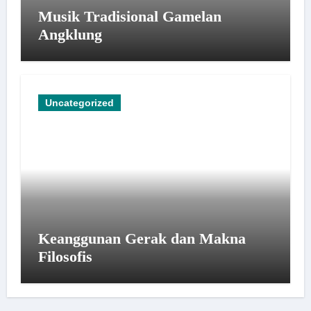
Musik Tradisional Gamelan
Angklung
Uncategorized
Keanggunan Gerak dan Makna
Filosofis