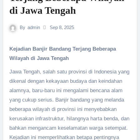
di Jawa Tengah
By
admin
Sep 8, 2025
Kejadian Banjir Bandang Terjang Beberapa
Wilayah di Jawa Tengah
Jawa Tengah, salah satu provinsi di Indonesia yang
dikenal dengan kekayaan budaya dan keindahan
alamnya, baru-baru ini mengalami bencana alam
yang cukup serius. Banjir bandang yang melanda
beberapa wilayah di provinsi ini menyebabkan
kerusakan infrastruktur, hilangnya harta benda, dan
bahkan mengancam keselamatan warga setempat.
Kejadian ini memperlihatkan betapa pentingnya