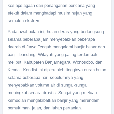
kesiapsiagaan dan penanganan bencana yang
efektif dalam menghadapi musim hujan yang
semakin ekstrem.
Pada awal bulan ini, hujan deras yang berlangsung
selama beberapa jam menyebabkan beberapa
daerah di Jawa Tengah mengalami banjir besar dan
banjir bandang. Wilayah yang paling terdampak
meliputi Kabupaten Banjarnegara, Wonosobo, dan
Kendal. Kondisi ini dipicu oleh tingginya curah hujan
selama beberapa hari sebelumnya yang
menyebabkan volume air di sungai-sungai
meningkat secara drastis. Sungai yang meluap
kemudian mengakibatkan banjir yang merendam
pemukiman, jalan, dan lahan pertanian.