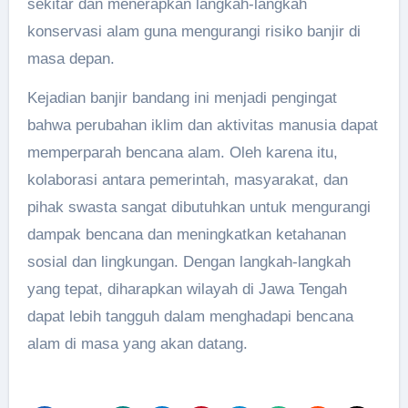
sekitar dan menerapkan langkah-langkah
konservasi alam guna mengurangi risiko banjir di
masa depan.
Kejadian banjir bandang ini menjadi pengingat
bahwa perubahan iklim dan aktivitas manusia dapat
memperparah bencana alam. Oleh karena itu,
kolaborasi antara pemerintah, masyarakat, dan
pihak swasta sangat dibutuhkan untuk mengurangi
dampak bencana dan meningkatkan ketahanan
sosial dan lingkungan. Dengan langkah-langkah
yang tepat, diharapkan wilayah di Jawa Tengah
dapat lebih tangguh dalam menghadapi bencana
alam di masa yang akan datang.