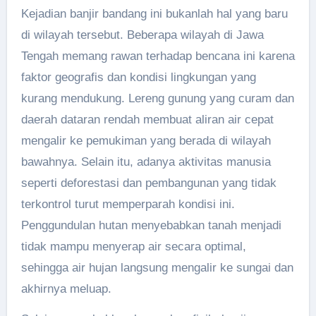
Kejadian banjir bandang ini bukanlah hal yang baru
di wilayah tersebut. Beberapa wilayah di Jawa
Tengah memang rawan terhadap bencana ini karena
faktor geografis dan kondisi lingkungan yang
kurang mendukung. Lereng gunung yang curam dan
daerah dataran rendah membuat aliran air cepat
mengalir ke pemukiman yang berada di wilayah
bawahnya. Selain itu, adanya aktivitas manusia
seperti deforestasi dan pembangunan yang tidak
terkontrol turut memperparah kondisi ini.
Penggundulan hutan menyebabkan tanah menjadi
tidak mampu menyerap air secara optimal,
sehingga air hujan langsung mengalir ke sungai dan
akhirnya meluap.