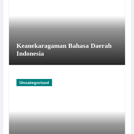
Keanekaragaman Bahasa Daerah
Indonesia
Uncategorized